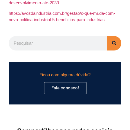
desenvolvimento-ate-2033
https://avozdaindustria.com.br/gestao/o-que-muda-com-
nova-politica-industrial-5-beneficios-para-industrias
Ficou com alguma dúvida?
Fale conosco!